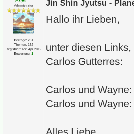
Jin Shin Jyutsu - Plan
Administrator
Hallo ihr Lieben,
Beiträge: 261
unter diesen Links,
Themen: 132
Registriert seit: Apr 2012
Bewertung:
1
Carlos Gutterres:
Carlos und Wayne: 
Carlos und Wayne: 
Alles Liebe