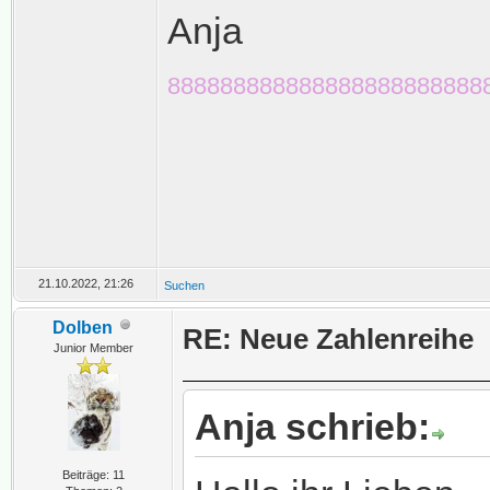
Anja
888888888888888888888888
21.10.2022, 21:26
Suchen
Dolben
RE: Neue Zahlenreihe
Junior Member
Anja schrieb:
Beiträge: 11