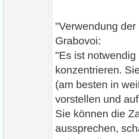
"Verwendung der 
Grabovoi:
"Es ist notwendig
konzentrieren. Si
(am besten in wei
vorstellen und au
Sie können die Z
aussprechen, sch