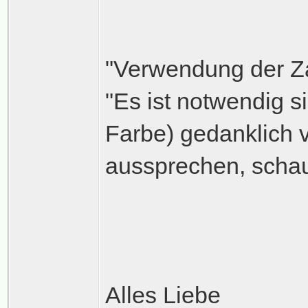
"Verwendung der Za
"Es ist notwendig s
Farbe) gedanklich v
aussprechen, schau
Alles Liebe