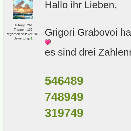
Hallo ihr Lieben,
Beiträge: 261
Grigori Grabovoi h
Themen: 132
Registriert seit: Apr 2012
Bewertung:
1
es sind drei Zahlen
546489
748949
319749