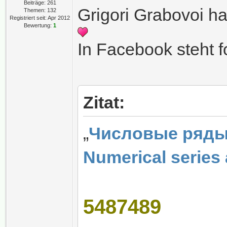
Beiträge: 261
Grigori Grabovoi h
Themen: 132
Registriert seit: Apr 2012
Bewertung:
1
In Facebook steht 
Zitat:
„
Числовые ряды
Numerical series a
5487489