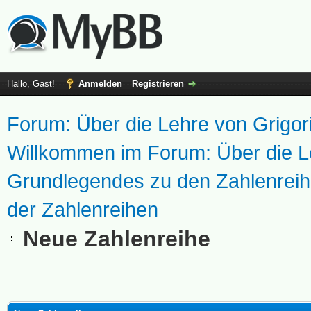
Hallo, Gast!
Anmelden
Registrieren
Forum: Über die Lehre von Grigo
Willkommen im Forum: Über die L
Grundlegendes zu den Zahlenrei
der Zahlenreihen
Neue Zahlenreihe
 im Durchschnitt