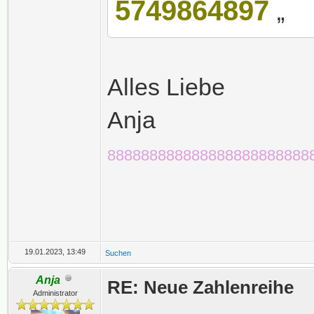
5749864897
„
Alles Liebe
Anja
888888888888888888888888
19.01.2023, 13:49
Suchen
Anja
RE: Neue Zahlenreihe
Administrator