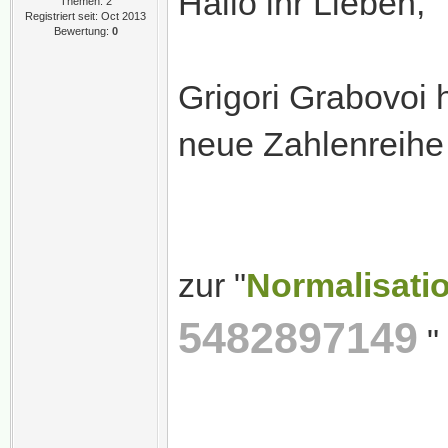
Hallo ihr Lieben,
Themen: 2
Registriert seit: Oct 2013
Bewertung:
0
Grigori Grabovoi 
neue Zahlenreih
zur "
Normalisatio
5482897149
"