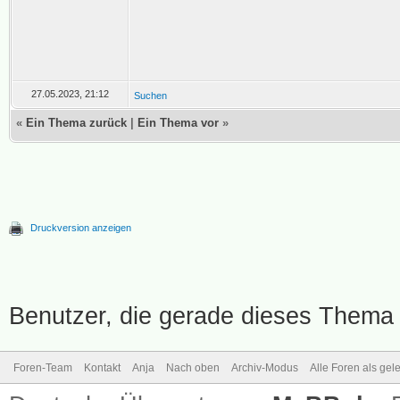
27.05.2023, 21:12
Suchen
«
Ein Thema zurück
|
Ein Thema vor
»
Druckversion anzeigen
Benutzer, die gerade dieses Thema
Foren-Team
Kontakt
Anja
Nach oben
Archiv-Modus
Alle Foren als ge