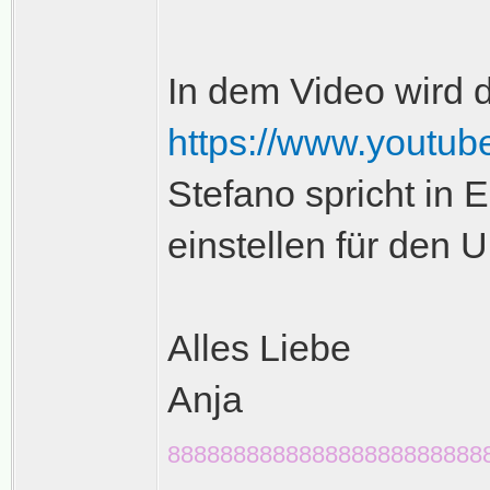
In dem Video wird 
https://www.yout
Stefano spricht in 
einstellen für den Un
Alles Liebe
Anja
888888888888888888888888