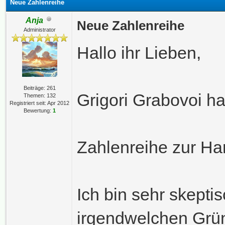
Neue Zahlenreihe
Anja
Neue Zahlenreihe
Administrator
Hallo ihr Lieben,
Beiträge: 261
Grigori Grabovoi h
Themen: 132
Registriert seit: Apr 2012
Bewertung:
1
Zahlenreihe zur Ha
Ich bin sehr skepti
irgendwelchen Grü