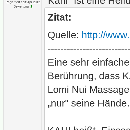
"Kahi" ist eine H
Registriert seit: Apr 2012
Bewertung:
1
Zitat:
Quelle:
http://www
-------------------------
Eine sehr einfache
Berührung, dass KA
Lomi Nui Massage m
„nur" seine Hände.