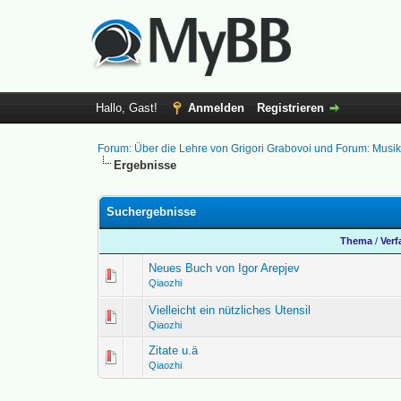
Hallo, Gast!
Anmelden
Registrieren
Forum: Über die Lehre von Grigori Grabovoi und Forum: Musi
Ergebnisse
Suchergebnisse
Thema
/
Verf
Neues Buch von Igor Arepjev
Qiaozhi
Vielleicht ein nützliches Utensil
Qiaozhi
Zitate u.ä
Qiaozhi