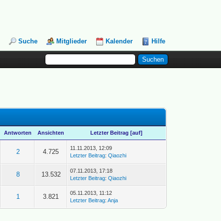
Suche
Mitglieder
Kalender
Hilfe
Antworten
Ansichten
Letzter Beitrag
[
auf
]
11.11.2013, 12:09
2
4.725
Letzter Beitrag
:
Qiaozhi
07.11.2013, 17:18
8
13.532
Letzter Beitrag
:
Qiaozhi
05.11.2013, 11:12
1
3.821
Letzter Beitrag
:
Anja