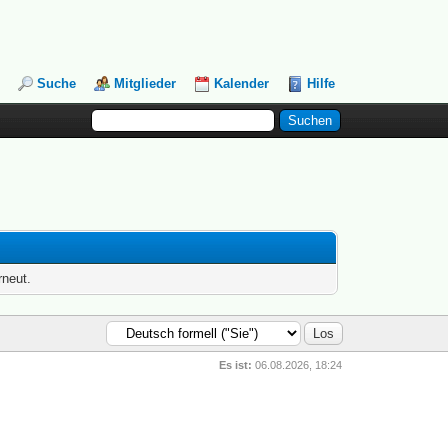
Suche
Mitglieder
Kalender
Hilfe
rneut.
Es ist:
06.08.2026, 18:24