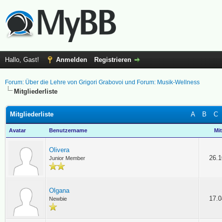
Hallo, Gast!
Anmelden
Registrieren
Forum: Über die Lehre von Grigori Grabovoi und Forum: Musik-Wellness
Mitgliederliste
Mitgliederliste
A
B
C
Avatar
Benutzername
Mit
Olivera
26.1
Junior Member
Olgana
17.0
Newbie