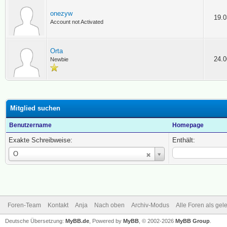
onezyw
19.0
Account not Activated
Orta
24.0
Newbie
Mitglied suchen
Benutzername
Homepage
Exakte Schreibweise:
Enthält:
Benutzername
O
Foren-Team
Kontakt
Anja
Nach oben
Archiv-Modus
Alle Foren als ge
Deutsche Übersetzung:
MyBB.de
, Powered by
MyBB
, © 2002-2026
MyBB Group
.