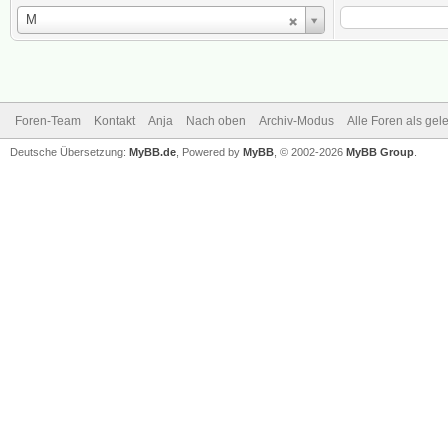
Benutzername
M
Foren-Team
Kontakt
Anja
Nach oben
Archiv-Modus
Alle Foren als ge
Deutsche Übersetzung:
MyBB.de
, Powered by
MyBB
, © 2002-2026
MyBB Group
.