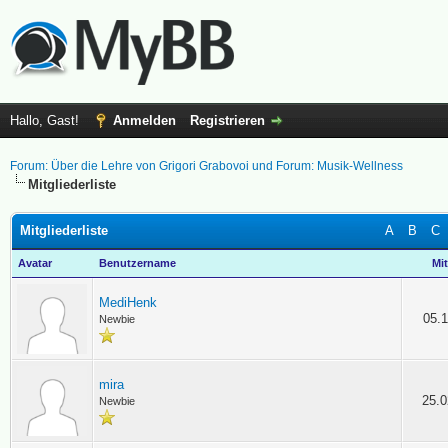
Hallo, Gast!
Anmelden
Registrieren
Forum: Über die Lehre von Grigori Grabovoi und Forum: Musik-Wellness
Mitgliederliste
Mitgliederliste
A
B
C
Avatar
Benutzername
Mit
MediHenk
05.1
Newbie
mira
25.0
Newbie