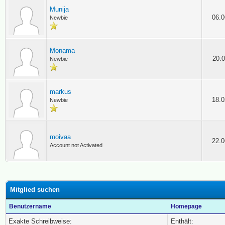
Munija
06.0
Newbie
Monama
20.0
Newbie
markus
18.0
Newbie
moivaa
22.0
Account not Activated
Mitglied suchen
Benutzername
Homepage
Exakte Schreibweise:
Enthält: