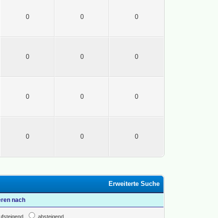
0
0
0
0
0
0
0
0
0
0
0
0
Erweiterte Suche
eren nach
ufsteigend
absteigend