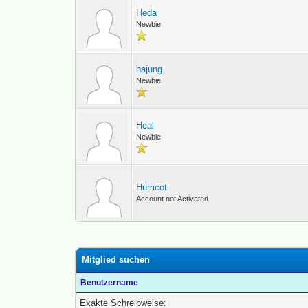
Heda
Newbie
hajung
Newbie
Heal
Newbie
Humcot
Account not Activated
Mitglied suchen
Benutzername
Exakte Schreibweise: