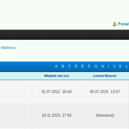
Portal
k-Wellness
A
B
C
D
E
F
G
H
I
J
K
L
Mitglied seit
[
ab
]
Letzter Besuch
31.07.2012, 20:43
05.07.2015, 13:57
10.11.2013, 17:55
(Versteckt)