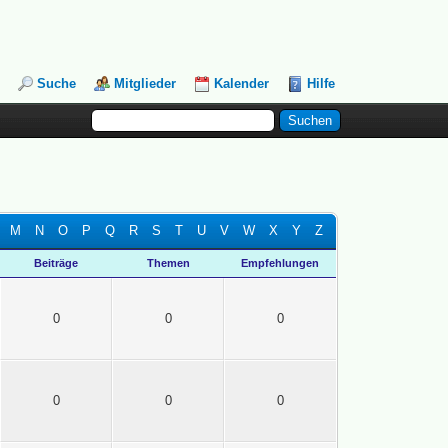
Suche
Mitglieder
Kalender
Hilfe
M
N
O
P
Q
R
S
T
U
V
W
X
Y
Z
Beiträge
Themen
Empfehlungen
0
0
0
0
0
0