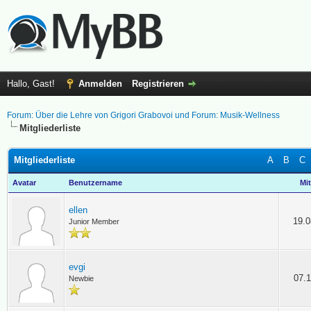
Hallo, Gast!
Anmelden
Registrieren
Forum: Über die Lehre von Grigori Grabovoi und Forum: Musik-Wellness
Mitgliederliste
Mitgliederliste
A
B
C
Avatar
Benutzername
Mit
ellen
19.0
Junior Member
evgi
07.1
Newbie