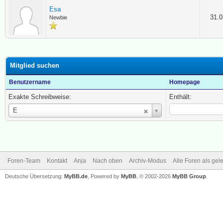
Esa
31.0
Newbie
Mitglied suchen
Benutzername
Homepage
Exakte Schreibweise:
Enthält:
Benutzername
E
Foren-Team
Kontakt
Anja
Nach oben
Archiv-Modus
Alle Foren als ge
Deutsche Übersetzung:
MyBB.de
, Powered by
MyBB
, © 2002-2026
MyBB Group
.