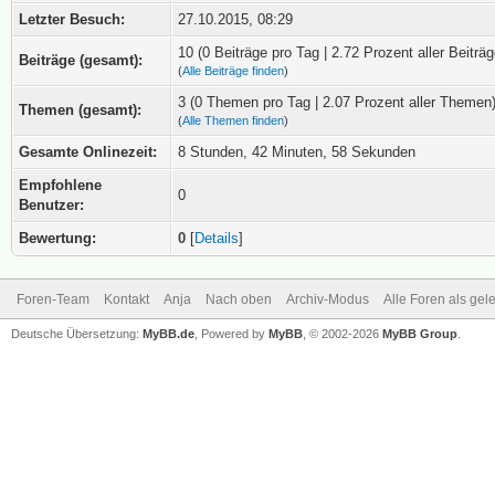
Letzter Besuch:
27.10.2015, 08:29
10 (0 Beiträge pro Tag | 2.72 Prozent aller Beiträg
Beiträge (gesamt):
(
Alle Beiträge finden
)
3 (0 Themen pro Tag | 2.07 Prozent aller Themen
Themen (gesamt):
(
Alle Themen finden
)
Gesamte Onlinezeit:
8 Stunden, 42 Minuten, 58 Sekunden
Empfohlene
0
Benutzer:
Bewertung:
0
[
Details
]
Foren-Team
Kontakt
Anja
Nach oben
Archiv-Modus
Alle Foren als ge
Deutsche Übersetzung:
MyBB.de
, Powered by
MyBB
, © 2002-2026
MyBB Group
.