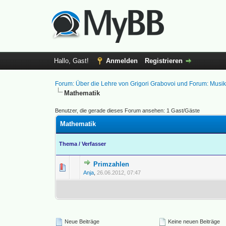
Hallo, Gast!
Anmelden
Registrieren
Forum: Über die Lehre von Grigori Grabovoi und Forum: Musi
Mathematik
Benutzer, die gerade dieses Forum ansehen: 1 Gast/Gäste
Mathematik
Thema
/
Verfasser
Primzahlen
0 Bewertung(en) - 0 vo
1
Anja
,
26.06.2012, 07:47
Neue Beiträge
Keine neuen Beiträge