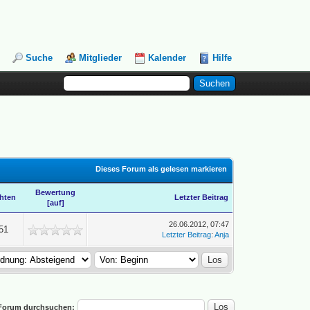
Suche
Mitglieder
Kalender
Hilfe
Dieses Forum als gelesen markieren
Bewertung
hten
Letzter Beitrag
[
auf
]
26.06.2012, 07:47
51
Letzter Beitrag
:
Anja
Forum durchsuchen: