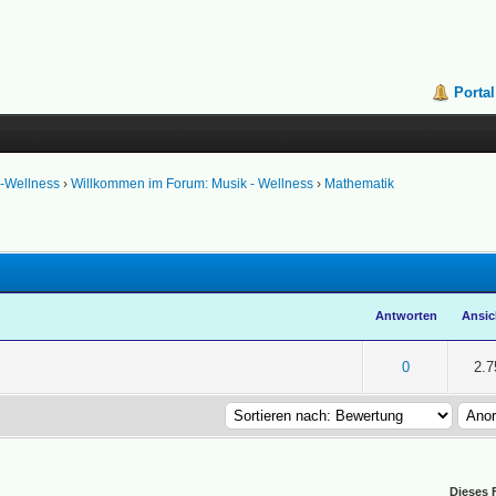
Portal
k-Wellness
›
Willkommen im Forum: Musik - Wellness
›
Mathematik
Antworten
Ansic
n 5 durchschnittlich
2
3
4
5
0
2.7
Dieses 