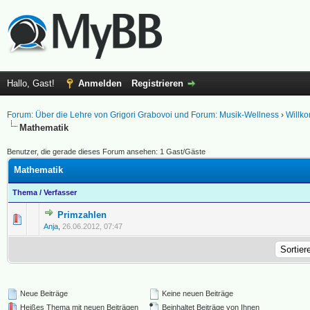
Hallo, Gast!
Anmelden
Registrieren
Forum: Über die Lehre von Grigori Grabovoi und Forum: Musik-Wellness
›
Willk
Mathematik
Benutzer, die gerade dieses Forum ansehen: 1 Gast/Gäste
Mathematik
Thema
/
Verfasser
Primzahlen
0 Bewertung(en) - 0 von 5 durchschnittlich
1
2
3
4
5
Anja
,
26.06.2012, 07:47
Neue Beiträge
Keine neuen Beiträge
Heißes Thema mit neuen Beiträgen
Beinhaltet Beiträge von Ihnen