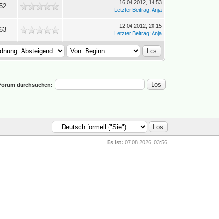
16.04.2012, 14:53
252
Letzter Beitrag
:
Anja
12.04.2012, 20:15
463
Letzter Beitrag
:
Anja
Forum durchsuchen:
Es ist:
07.08.2026, 03:56