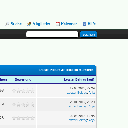
Suche
Mitglieder
Kalender
Hilfe
Dieses Forum als gelesen markieren
hten
Bewertung
Letzter Beitrag
[
auf
]
17.08.2013, 22:29
668
Letzter Beitrag
:
Anja
29.04.2012, 20:20
619
Letzter Beitrag
:
Anja
29.04.2012, 19:48
528
Letzter Beitrag
:
Anja