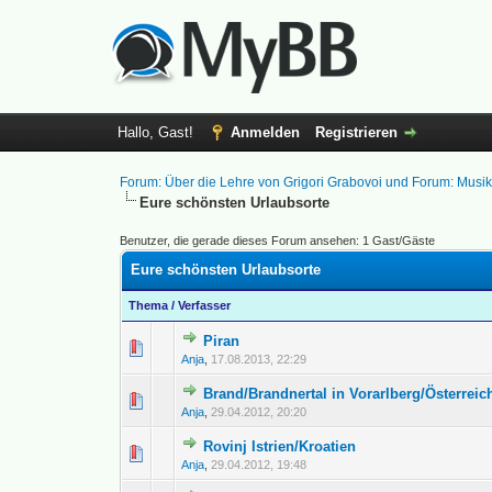
Hallo, Gast!
Anmelden
Registrieren
Forum: Über die Lehre von Grigori Grabovoi und Forum: Musi
Eure schönsten Urlaubsorte
Benutzer, die gerade dieses Forum ansehen: 1 Gast/Gäste
Eure schönsten Urlaubsorte
Thema
/
Verfasser
Piran
0 Bewertung(en) - 0 vo
Anja
,
17.08.2013, 22:29
Brand/Brandnertal in Vorarlberg/Österreic
0 Bewertung(en) - 0 vo
Anja
,
29.04.2012, 20:20
Rovinj Istrien/Kroatien
0 Bewertung(en) - 0 vo
Anja
,
29.04.2012, 19:48