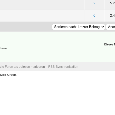
n 5 durchschnittlich
1
2
3
4
5
2
5.
n 5 durchschnittlich
1
2
3
4
5
0
2.
Dieses 
 Ihnen
Alle Foren als gelesen markieren
RSS-Synchronisation
MyBB Group
.