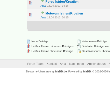
Porec Istrien/Kroatien
0 Bewertung(en) - 0 vo
Anja
,
16.04.2012, 14:16
Motovun Istrien/Kroatien
0 Bewertung(en) - 0 vo
Anja
,
12.04.2012, 20:15
Neue Beiträge
Keine neuen Beiträge
Heißes Thema mit neuen Beiträgen
Beinhaltet Beiträge von
Heißes Thema ohne neue Beiträge
Geschlossenes Thema
Foren-Team
Kontakt
Anja
Nach oben
Archiv-Modus
Deutsche Übersetzung:
MyBB.de
, Powered by
MyBB
, © 2002-2026