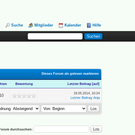
Suche
Mitglieder
Kalender
Hilfe
Dieses Forum als gelesen markieren
hten
Bewertung
Letzter Beitrag
[
auf
]
18.05.2014, 10:24
10
Letzter Beitrag
:
Anja
Forum durchsuchen: