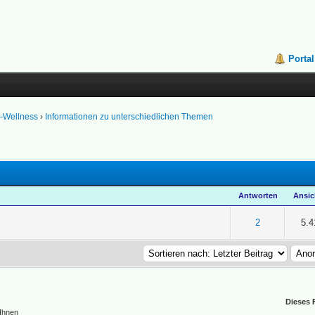
Portal
k-Wellness
›
Informationen zu unterschiedlichen Themen
Antworten
Ansic
n 5 durchschnittlich
2
3
4
5
2
5.4
Dieses 
 Ihnen