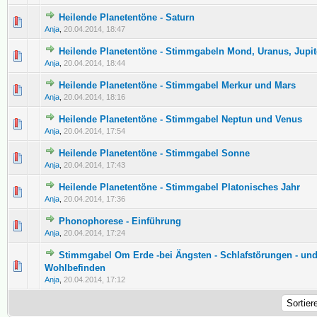
Heilende Planetentöne - Saturn
0 Bewertung(en) - 0 von 5 durchschnittlich
1
2
3
4
5
Anja
,
20.04.2014, 18:47
Heilende Planetentöne - Stimmgabeln Mond, Uranus, Jupit
0 Bewertung(en) - 0 von 5 durchschnittlich
1
2
3
4
5
Anja
,
20.04.2014, 18:44
Heilende Planetentöne - Stimmgabel Merkur und Mars
0 Bewertung(en) - 0 von 5 durchschnittlich
1
2
3
4
5
Anja
,
20.04.2014, 18:16
Heilende Planetentöne - Stimmgabel Neptun und Venus
0 Bewertung(en) - 0 von 5 durchschnittlich
1
2
3
4
5
Anja
,
20.04.2014, 17:54
Heilende Planetentöne - Stimmgabel Sonne
0 Bewertung(en) - 0 von 5 durchschnittlich
1
2
3
4
5
Anja
,
20.04.2014, 17:43
Heilende Planetentöne - Stimmgabel Platonisches Jahr
0 Bewertung(en) - 0 von 5 durchschnittlich
1
2
3
4
5
Anja
,
20.04.2014, 17:36
Phonophorese - Einführung
0 Bewertung(en) - 0 von 5 durchschnittlich
1
2
3
4
5
Anja
,
20.04.2014, 17:24
Stimmgabel Om Erde -bei Ängsten - Schlafstörungen - und
0 Bewertung(en) - 0 von 5 durchschnittlich
1
2
3
4
5
Wohlbefinden
Anja
,
20.04.2014, 17:12