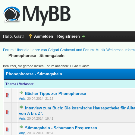
Hallo, Gast!
Anmelden
Registrieren
Forum: Über die Lehre von Grigori Grabovoi und Forum: Musik-Wellness
›
Inform
Phonophorese - Stimmgabeln
Benutzer, die gerade dieses Forum ansehen: 1 Gast/Gäste
Phonophorese - Stimmgabeln
Thema
/
Verfasser
Bücher-Tipps zur Phonophorese
0 Bewertung(en) - 0 von 5 durchschnittlich
1
2
3
4
5
Anja
,
20.04.2014, 21:13
Interview zum Buch: Die kosmische Hausapotheke für All
0 Bewertung(en) - 0 von 5 durchschnittlich
1
2
3
4
5
von A bis Z".
Anja
,
20.04.2014, 19:41
Stimmgabeln - Schumann Frequenzen
0 Bewertung(en) - 0 von 5 durchschnittlich
1
2
3
4
5
Anja
,
20.04.2014, 18:54